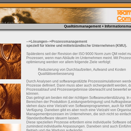
Qualitätsmanagement + Informations
-->Lösungen-->Prozessmanagement
speziell für kleine und mittelständische Unternehmen (KMU).
Spätestens seit der Revision der ISO 9000 Norm zum QM redet m
Prozessen, wenn man Abläufe im Unternehmen meint. Mit Prozes
optimierung werden vor allem folgende Ziele verfolgt:
Reduzierung von Durchlaufzeiten, Aufwand und Kosten
Qualitätsverbesserung
Durch Analysen und softwaregestützte Prozesssimulationen werd
Prozesse definiert. Dann muss aber auch sichergestellt werden, 
Prozessablauf und Prozessergebnisse überwacht und bewertet 
können.
Das gelingt am besten mit der richtigen Softwareunterstützung. In
Bereichen der Produktion (Leistungserbringung) und Auftragsbea
stehen dazu eine Vielzahl von Softwareprogrammen, auch für KM
Verfügung. Daneben gibt es aber noch eine Vielzahl von Organisa
Managementprozessen im Unternehmen, die sich nicht so einfach
Standardsoftware steuern lassen.
Diese speziellen Prozesse erfordern eine individuelle Software o
zumindest individuelle Anpassungen. Daneben sind auch Einführ
Betrieb und die Wartung aufwändig.