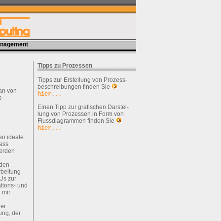
management
Tipps zu Prozessen
Tipps zur Erstellung von Prozess-
beschreibungen finden Sie
an von
hier...
s-
Einen Tipp zur grafischen Darstel-
lung von Prozessen in Form von
Flussdiagrammen finden Sie
hier...
en ideale
dass
werden
 den
rbeitung
Us zur
tions- und
 mit
der
ung, der